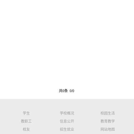
共0条 0/0
学生
学校概况
校园生活
教职工
信息公开
教育教学
校友
招生就业
网站地图